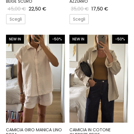
BEIGE SCURO
AZZURRO
45,00
€
22,50
€
35,00
€
17,50
€
Scegli
Scegli
NEW IN
-50%
NEW IN
-50%
CAMICIA GIRO MANICA LINO
CAMICIA IN COTONE