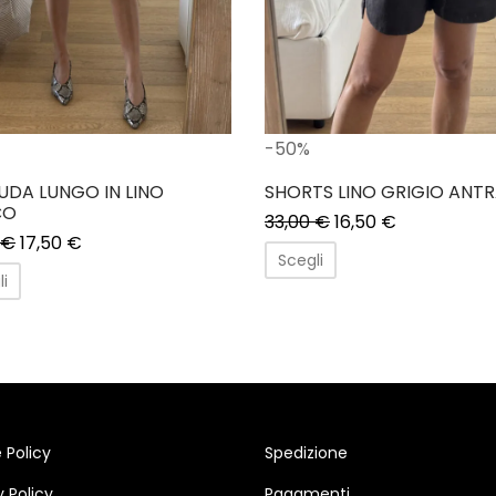
-50%
UDA LUNGO IN LINO
SHORTS LINO GRIGIO ANTR
CO
33,00
€
16,50
€
€
17,50
€
Scegli
li
 Policy
Spedizione
y Policy
Pagamenti