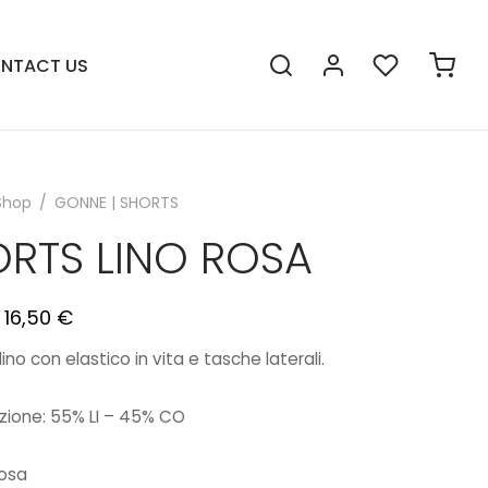
NTACT US
Shop
/
GONNE | SHORTS
RTS LINO ROSA
16,50
€
lino con elastico in vita e tasche laterali.
zione:
55% LI – 45% CO
Rosa