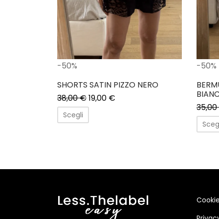
-50%
-50%
SHORTS SATIN PIZZO NERO
BERM
BIAN
38,00
€
19,00
€
35,00
Scegli
Sceg
Cookie
Privac